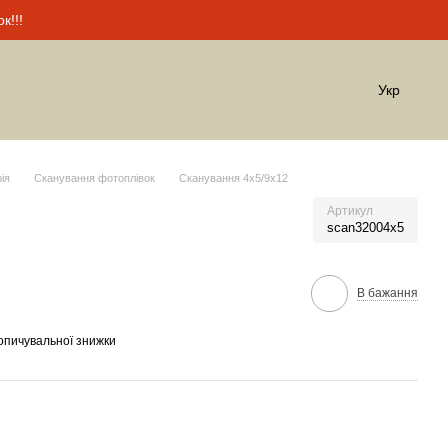
к!!!
Укр
ія
Сканування фотоплівок
Сканування 4х5/9x12
Артикул
scan32004x5
В бажання
опичувальної знижки