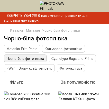
!!!ЗВЕРНІТЬ УВАГУ!!! В нас змінилися реквізити для
відправки нам плівок!!!
Каталог
Магазин
Чорно-біла фотоплівка
Чорно-біла фотоплівка
Motanka Film Photo
Кольорова фотоплівка
Чорно-біла фотоплівка
Cyanotype Bags and Prints
«Warm Drop» крафтові речі.
Фотомікстура
Фільтр
За популярністю