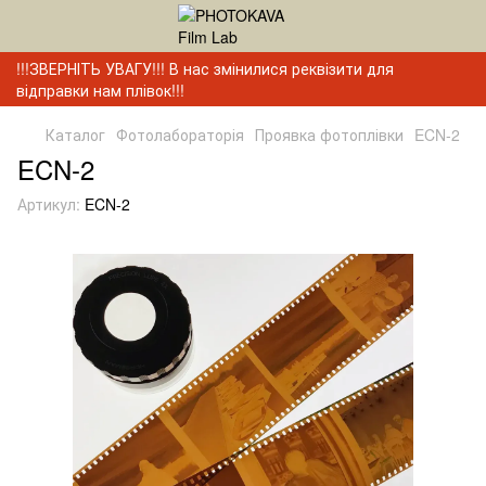
!!!ЗВЕРНІТЬ УВАГУ!!! В нас змінилися реквізити для
відправки нам плівок!!!
Каталог
Фотолабораторія
Проявка фотоплівки
ECN-2
ECN-2
Артикул:
ECN-2